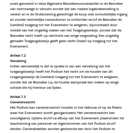
zoals genoemd in deze Algemene Bezoekersvoorwaarden is de Bezoeker
van rechtswege in verzuim zonder dat een nadere ingebrekestelling is
vereist en is de Onderneming gerechtigd de koop met onmiddellijke ingang
en zonder rechterlijke tussenkomst te ontbinden en/of de Bezoeker de
(verdere) toegang tot het Evenement te weigeren, bijvoorbeeld door
middel van het ongeldig maken van het Toegangsbewijs, zonder dat de
Bezoeker recht heeft op restitutie van enige vergoeding. Een ongeldig
gemaakt Toegangsbewijs geeft geen recht (meer) op toegang tot het
Evenement.
Artikel 7.2
Vervalsing
Indien aannemelijk is dat er sprake is van een vervalsing van het
toegangsbewijs heeft het Podium het recht om de houder van dit
toegangsbewijs de (verdere) toegang tot het Evenement te weigeren,
zonder dat de Bezoeker c.q. de houder aanspraak kan maken op enige
schade die hij hierdoor zal lijden.
Artikel 7.3
Cameratoezicht
Het Podium kan cameratoezicht houden in het Gebouw of op de Plaats
waar het Evenement wordt georganiseerd. Het cameratoezicht kan
voorafgaand, tijdens en/of na afloop van het Evenement plaatvinden ter
bescherming van personen en eigendommen van het Podium en/of
derden. Camerabeelden worden gedurende een door het Podium te