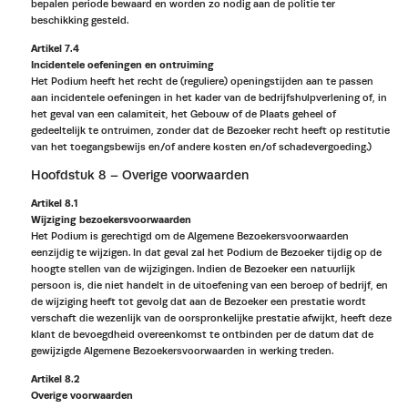
bepalen periode bewaard en worden zo nodig aan de politie ter
beschikking gesteld.
Artikel 7.4
Incidentele oefeningen en ontruiming
Het Podium heeft het recht de (reguliere) openingstijden aan te passen
aan incidentele oefeningen in het kader van de bedrijfshulpverlening of, in
het geval van een calamiteit, het Gebouw of de Plaats geheel of
gedeeltelijk te ontruimen, zonder dat de Bezoeker recht heeft op restitutie
van het toegangsbewijs en/of andere kosten en/of schadevergoeding.)
Hoofdstuk 8 – Overige voorwaarden
Artikel 8.1
Wijziging bezoekersvoorwaarden
Het Podium is gerechtigd om de Algemene Bezoekersvoorwaarden
eenzijdig te wijzigen. In dat geval zal het Podium de Bezoeker tijdig op de
hoogte stellen van de wijzigingen. Indien de Bezoeker een natuurlijk
persoon is, die niet handelt in de uitoefening van een beroep of bedrijf, en
de wijziging heeft tot gevolg dat aan de Bezoeker een prestatie wordt
verschaft die wezenlijk van de oorspronkelijke prestatie afwijkt, heeft deze
klant de bevoegdheid overeenkomst te ontbinden per de datum dat de
gewijzigde Algemene Bezoekersvoorwaarden in werking treden.
Artikel 8.2
Overige voorwaarden