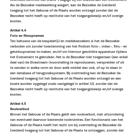
Als de Bezoeker medewerking weigert, kan de Bezoeker de (verdere)
toegang tot het Gebouw of de Plaats worden ontzegd zonder dat de
Bezoeker recht heeft op restitutie van het toegangsbewijs en/of overige
kosten.
Artikel 4.4
Foto en filmopnames
Ten behoeve van de bespeler(s) en medebezoekers is het de Bezoeker
verboden om zonder toestemming van het Podium foto-, video-, film,- en
geluidsopnames te maken, en/of om hiervoor geschikte apparatuur tijdens
het Evenement te gebruiken. Het is de Bezoeker niet toegestaan (een enkel
deel van) de (livestream-)voorstelling te reproduceren, verspreiden of uit
te zenden in welke vorm en door welk middel dan ook, of op te slaan in
een database of terugzoeksysteem. Bij overtreding kan de Bezoeker de
(verdere) toegang tot het Gebouw of de Plaats worden ontzegd en een
boete worden opgelegd zoals vastgelegd in artikel 3.5, zonder dat de
Bezoeker recht heeft op restitutie van het toegangsbewijs en/of overige
kosten.
Artikel 4.5
Rookverbod
Binnen het Gebouw of de Plaats geldt een rookverbod, met uitzondering
van eventueel daarvoor bestemde rookruimtes. Een functionaris van het
Gebouw of de Plaats heeft het recht om bij overtreding de Bezoeker de
(verdere) toegang tot het Gebouw of de Plaats te ontzeggen, zonder dat