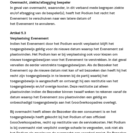
Overmacht, ziekte/afzegging bespeler
In geval van overmacht, waaronder, in dit verband mede begrepen ziekte
en/of afzegging van de bespeler(s), heeft het Podium het recht het
Evenement te verschuiven naar een latere datum of
het Evenement te annuleren.
Artikel 5.3
Verplaatsing Evenement
Indien het Evenement door het Podium wordt verplaatst blijft het
toegangsbewijs geldig voor de nieuwe datum waarop het Evenement zal
plaatsvinden. Het Podium kan er bij verplaatsing ook voor kiezen om
nieuwe toegangsbewijzen voor het Evenement te verstrekken. In dat geval
vervallen de eerder verstrekte toegangsbewijzen. Als de Bezoeker het
Evenement op de nieuwe datum niet kan of wil bezoeken dan heeft hij het
recht zijn toegangsbewijs in te leveren bij de partij waarbij het
toegangsbewijs is aangeschaft en ontvangt hij een restitutie van het
toegangsbewijs en/of overige kosten. Deze restitutie zal alleen
plaatsvinden indien de Bezoeker binnen twaalf weken te rekenen vanaf de
datum waarop het Evenement zou plaatsvinden een geldig en
onbeschadigd toegangsbewijs aan het (voor)verkoopadres overlegt.
Bij overmacht heeft alleen de Bezoeker die een consument is en het
toegangsbewijs heeft gekocht bij het Podium of een officieel
(voor)verkoopadres, recht op restitutie van de servicekosten. Het Podium
is bij overmacht niet verplicht overige schade te vergoeden, ook niet als