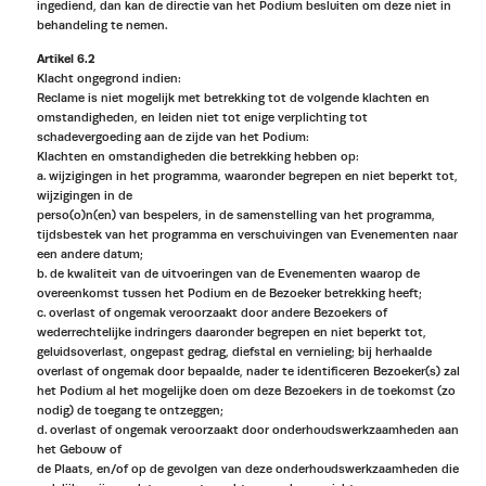
ingediend, dan kan de directie van het Podium besluiten om deze niet in
behandeling te nemen.
Artikel 6.2
Klacht ongegrond indien:
Reclame is niet mogelijk met betrekking tot de volgende klachten en
omstandigheden, en leiden niet tot enige verplichting tot
schadevergoeding aan de zijde van het Podium:
Klachten en omstandigheden die betrekking hebben op:
a. wijzigingen in het programma, waaronder begrepen en niet beperkt tot,
wijzigingen in de
perso(o)n(en) van bespelers, in de samenstelling van het programma,
tijdsbestek van het programma en verschuivingen van Evenementen naar
een andere datum;
b. de kwaliteit van de uitvoeringen van de Evenementen waarop de
overeenkomst tussen het Podium en de Bezoeker betrekking heeft;
c. overlast of ongemak veroorzaakt door andere Bezoekers of
wederrechtelijke indringers daaronder begrepen en niet beperkt tot,
geluidsoverlast, ongepast gedrag, diefstal en vernieling; bij herhaalde
overlast of ongemak door bepaalde, nader te identificeren Bezoeker(s) zal
het Podium al het mogelijke doen om deze Bezoekers in de toekomst (zo
nodig) de toegang te ontzeggen;
d. overlast of ongemak veroorzaakt door onderhoudswerkzaamheden aan
het Gebouw of
de Plaats, en/of op de gevolgen van deze onderhoudswerkzaamheden die