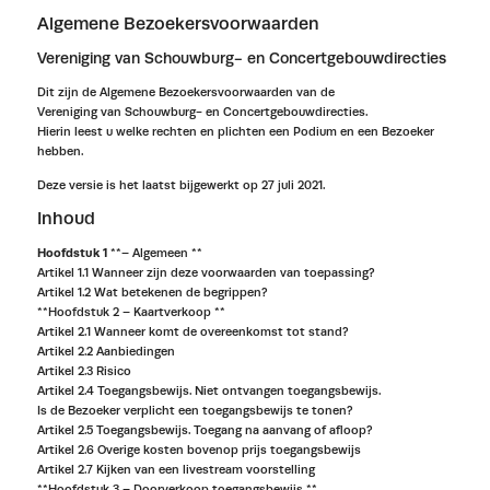
Algemene Bezoekersvoorwaarden
Vereniging van Schouwburg- en Concertgebouwdirecties
Dit zijn de Algemene Bezoekersvoorwaarden van de
Vereniging van Schouwburg- en Concertgebouwdirecties.
Hierin leest u welke rechten en plichten een Podium en een Bezoeker
hebben.
Deze versie is het laatst bijgewerkt op 27 juli 2021.
Inhoud
Hoofdstuk 1
**– Algemeen **
Artikel 1.1 Wanneer zijn deze voorwaarden van toepassing?
Artikel 1.2 Wat betekenen de begrippen?
**Hoofdstuk 2 – Kaartverkoop **
Artikel 2.1 Wanneer komt de overeenkomst tot stand?
Artikel 2.2 Aanbiedingen
Artikel 2.3 Risico
Artikel 2.4 Toegangsbewijs. Niet ontvangen toegangsbewijs.
Is de Bezoeker verplicht een toegangsbewijs te tonen?
Artikel 2.5 Toegangsbewijs. Toegang na aanvang of afloop?
Artikel 2.6 Overige kosten bovenop prijs toegangsbewijs
Artikel 2.7 Kijken van een livestream voorstelling
**Hoofdstuk 3 – Doorverkoop toegangsbewijs **