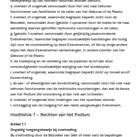
redelijkerwijs op dat moment mochten worden verricht;
e. overlast of ongemak veroorzaakt door het niet naar behoren
functioneren van faciliteiten in de zalen van het Gebouw of de Plaats;
f. overlast of ongemak, waaronder begrepen beperkt zicht voor de
Bezoeker, veroorzaakt door (geluids-) opnamen door de media en de naar
aanleiding daarvan getroffen technische voorzieningen in de zalen;
g. (geluids-) overlast veroorzaakt door gelijktijdig plaatsvindende
Evenementen, daaronder begrepen noodzakelijke handelingen die nodig
zijn voor de voorbereiding op deze Evenementen, of die op enige andere
wijze met deze Evenementen samenhangen, in andere ruimten van het
Gebouw of de Plaats;
h. de toewijzing en de verdeling van de plaatsen en/of een door
omstandigheden noodzakelijke wijziging van het stoelenplan;
i. overlast of ongemak, waaronder begrepen beperkt zicht op toneel en/of
boventiteling;
j. de aan- of afwezigheid van boventiteling, veroorzaakt door het niet naar
behoren functioneren van de technische voorzieningen, dan wel de keuze
van het Podium die voorziening al dan niet aan te bieden;
k. overlast of ongemak door stakingen van het openbaar vervoer;
l. ontzegging van de toegang tot een reeds aangevangen Evenement.
Hoofdstuk 7 – Rechten van het Podium
Artikel 7.1
Ongeldig toegangsbewijs bij overtreding
Bij overtreding door de Bezoeker van (één of meer van) de bepalingen