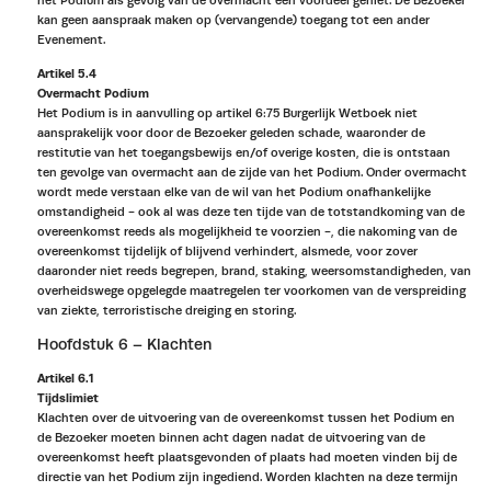
het Podium als gevolg van de overmacht een voordeel geniet. De Bezoeker
kan geen aanspraak maken op (vervangende) toegang tot een ander
Evenement.
Artikel 5.4
Overmacht Podium
Het Podium is in aanvulling op artikel 6:75 Burgerlijk Wetboek niet
aansprakelijk voor door de Bezoeker geleden schade, waaronder de
restitutie van het toegangsbewijs en/of overige kosten, die is ontstaan
ten gevolge van overmacht aan de zijde van het Podium. Onder overmacht
wordt mede verstaan elke van de wil van het Podium onafhankelijke
omstandigheid - ook al was deze ten tijde van de totstandkoming van de
overeenkomst reeds als mogelijkheid te voorzien -, die nakoming van de
overeenkomst tijdelijk of blijvend verhindert, alsmede, voor zover
daaronder niet reeds begrepen, brand, staking, weersomstandigheden, van
overheidswege opgelegde maatregelen ter voorkomen van de verspreiding
van ziekte, terroristische dreiging en storing.
Hoofdstuk 6 – Klachten
Artikel 6.1
Tijdslimiet
Klachten over de uitvoering van de overeenkomst tussen het Podium en
de Bezoeker moeten binnen acht dagen nadat de uitvoering van de
overeenkomst heeft plaatsgevonden of plaats had moeten vinden bij de
directie van het Podium zijn ingediend. Worden klachten na deze termijn