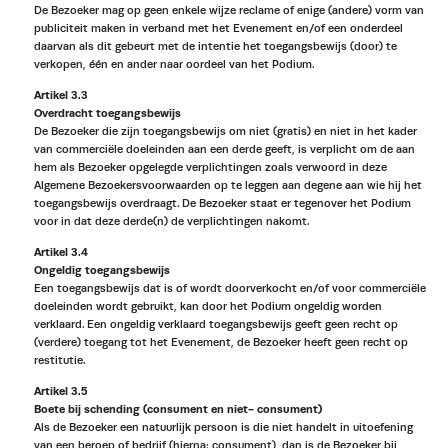
De Bezoeker mag op geen enkele wijze reclame of enige (andere) vorm van
publiciteit maken in verband met het Evenement en/of een onderdeel
daarvan als dit gebeurt met de intentie het toegangsbewijs (door) te
verkopen, één en ander naar oordeel van het Podium.
Artikel 3.3
Overdracht toegangsbewijs
De Bezoeker die zijn toegangsbewijs om niet (gratis) en niet in het kader
van commerciële doeleinden aan een derde geeft, is verplicht om de aan
hem als Bezoeker opgelegde verplichtingen zoals verwoord in deze
Algemene Bezoekersvoorwaarden op te leggen aan degene aan wie hij het
toegangsbewijs overdraagt. De Bezoeker staat er tegenover het Podium
voor in dat deze derde(n) de verplichtingen nakomt.
Artikel 3.4
Ongeldig toegangsbewijs
Een toegangsbewijs dat is of wordt doorverkocht en/of voor commerciële
doeleinden wordt gebruikt, kan door het Podium ongeldig worden
verklaard. Een ongeldig verklaard toegangsbewijs geeft geen recht op
(verdere) toegang tot het Evenement, de Bezoeker heeft geen recht op
restitutie.
Artikel 3.5
Boete bij schending (consument en niet- consument)
Als de Bezoeker een natuurlijk persoon is die niet handelt in uitoefening
van een beroep of bedrijf (hierna: consument), dan is de Bezoeker bij