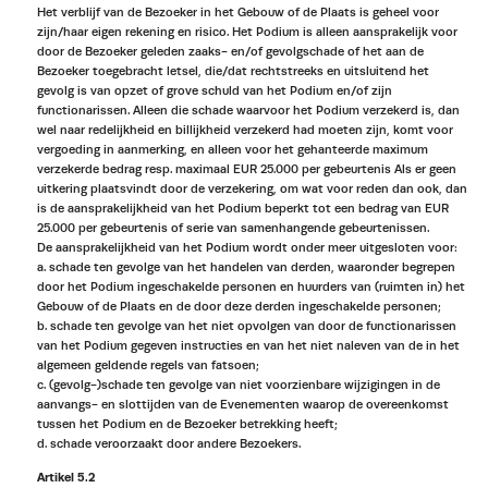
Het verblijf van de Bezoeker in het Gebouw of de Plaats is geheel voor
zijn/haar eigen rekening en risico. Het Podium is alleen aansprakelijk voor
door de Bezoeker geleden zaaks- en/of gevolgschade of het aan de
Bezoeker toegebracht letsel, die/dat rechtstreeks en uitsluitend het
gevolg is van opzet of grove schuld van het Podium en/of zijn
functionarissen. Alleen die schade waarvoor het Podium verzekerd is, dan
wel naar redelijkheid en billijkheid verzekerd had moeten zijn, komt voor
vergoeding in aanmerking, en alleen voor het gehanteerde maximum
verzekerde bedrag resp. maximaal EUR 25.000 per gebeurtenis Als er geen
uitkering plaatsvindt door de verzekering, om wat voor reden dan ook, dan
is de aansprakelijkheid van het Podium beperkt tot een bedrag van EUR
25.000 per gebeurtenis of serie van samenhangende gebeurtenissen.
De aansprakelijkheid van het Podium wordt onder meer uitgesloten voor:
a. schade ten gevolge van het handelen van derden, waaronder begrepen
door het Podium ingeschakelde personen en huurders van (ruimten in) het
Gebouw of de Plaats en de door deze derden ingeschakelde personen;
b. schade ten gevolge van het niet opvolgen van door de functionarissen
van het Podium gegeven instructies en van het niet naleven van de in het
algemeen geldende regels van fatsoen;
c. (gevolg-)schade ten gevolge van niet voorzienbare wijzigingen in de
aanvangs- en slottijden van de Evenementen waarop de overeenkomst
tussen het Podium en de Bezoeker betrekking heeft;
d. schade veroorzaakt door andere Bezoekers.
Artikel 5.2