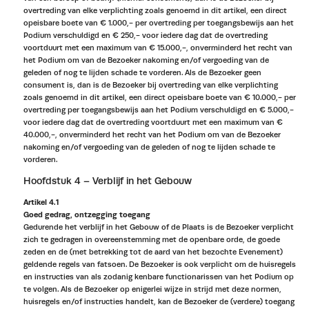
overtreding van elke verplichting zoals genoemd in dit artikel, een direct
opeisbare boete van € 1.000,- per overtreding per toegangsbewijs aan het
Podium verschuldigd en € 250,- voor iedere dag dat de overtreding
voortduurt met een maximum van € 15.000,-, onverminderd het recht van
het Podium om van de Bezoeker nakoming en/of vergoeding van de
geleden of nog te lijden schade te vorderen. Als de Bezoeker geen
consument is, dan is de Bezoeker bij overtreding van elke verplichting
zoals genoemd in dit artikel, een direct opeisbare boete van € 10.000,- per
overtreding per toegangsbewijs aan het Podium verschuldigd en € 5.000,-
voor iedere dag dat de overtreding voortduurt met een maximum van €
40.000,-, onverminderd het recht van het Podium om van de Bezoeker
nakoming en/of vergoeding van de geleden of nog te lijden schade te
vorderen.
Hoofdstuk 4 – Verblijf in het Gebouw
Artikel 4.1
Goed gedrag, ontzegging toegang
Gedurende het verblijf in het Gebouw of de Plaats is de Bezoeker verplicht
zich te gedragen in overeenstemming met de openbare orde, de goede
zeden en de (met betrekking tot de aard van het bezochte Evenement)
geldende regels van fatsoen. De Bezoeker is ook verplicht om de huisregels
en instructies van als zodanig kenbare functionarissen van het Podium op
te volgen. Als de Bezoeker op enigerlei wijze in strijd met deze normen,
huisregels en/of instructies handelt, kan de Bezoeker de (verdere) toegang