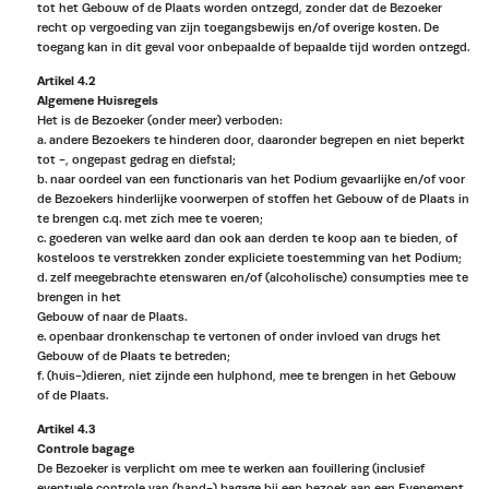
tot het Gebouw of de Plaats worden ontzegd, zonder dat de Bezoeker
recht op vergoeding van zijn toegangsbewijs en/of overige kosten. De
toegang kan in dit geval voor onbepaalde of bepaalde tijd worden ontzegd.
Artikel 4.2
Algemene Huisregels
Het is de Bezoeker (onder meer) verboden:
a. andere Bezoekers te hinderen door, daaronder begrepen en niet beperkt
tot -, ongepast gedrag en diefstal;
b. naar oordeel van een functionaris van het Podium gevaarlijke en/of voor
de Bezoekers hinderlijke voorwerpen of stoffen het Gebouw of de Plaats in
te brengen c.q. met zich mee te voeren;
c. goederen van welke aard dan ook aan derden te koop aan te bieden, of
kosteloos te verstrekken zonder expliciete toestemming van het Podium;
d. zelf meegebrachte etenswaren en/of (alcoholische) consumpties mee te
brengen in het
Gebouw of naar de Plaats.
e. openbaar dronkenschap te vertonen of onder invloed van drugs het
Gebouw of de Plaats te betreden;
f. (huis-)dieren, niet zijnde een hulphond, mee te brengen in het Gebouw
of de Plaats.
Artikel 4.3
Controle bagage
De Bezoeker is verplicht om mee te werken aan fouillering (inclusief
eventuele controle van (hand-) bagage bij een bezoek aan een Evenement.