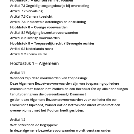
Hoofdstuk 7
– Rechten van het Podium
Artikel 7.1 Ongeldig toegangsbewijs bij overtreding
Artikel 7.2 Vervalsing
Artikel 7.3 Camera toezicht
Artikel 7.4 Incidentele oefeningen en ontruiming
Hoofdstuk 8 – Overige voorwaarden
Artikel 8.1 Wijziging bezoekersvoorwaarden
Artikel 8.2 Overige voorwaarden
Hoofdstuk 9 – Toepasselijk recht / Bevoegde rechter
Artikel 9.1 Nederlands recht
Artikel 9.2 Forum Keuze
Hoofdstuk 1 – Algemeen
Artikel 1.1
Wanneer zijn deze voorwaarden van toepassing?
Deze Algemene Bezoekersvoorwaarden zijn van toepassing op iedere
overeenkomst tussen het Podium en een Bezoeker (en op alle handelingen
ter uitvoering van die overeenkomst). Daarnaast
gelden deze Algemene Bezoekersvoorwaarden voor eenieder die een
Evenement bijwoont, zonder dat de betrokkene direct of indirect een
overeenkomst met het Podium heeft gesloten.
Artikel 1.2
Wat betekenen de begrippen?
In deze algemene bezoekersvoorwaarden wordt verstaan onder: