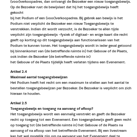
(voor)verkoopadres, dan ontvangt de Bezoeker een nieuw toegangsbewijs.
Op de Bezoeker rust de bewijslast dat hij het toegangsbewijs heeft
gekocht
bij het Podium of een (voor)verkoopadres. Bij gebrek aan bewijs is het
Podium niet verplicht de Bezoeker een nieuw Toegangsbewijs te
verstrekken. Indien dit wordt verzocht, is de Bezoeker te allen tijde
verplicht zijn toegangsbewijs -fysiek of digitaal- en enige kaart die recht
geeft op korting op dit toegangsbewijs aan functionarissen van het
Podium te kunnen tonen. Het toegangsbewijs wordt in ieder geval getoond
bij binnenkomst van (de betreffende ruimte in) het Gebouw of de Plaats,
ook indien de Bezoeker (de betreffende ruimte in)
het Gebouw of de Plaats tijdelijk heeft verlaten tijdens een Evenement.
Artikel 2.4
Maximaal aantal toegangsbewijzen
Het Podium heeft het recht om een maximum te stellen aan het aantal te
bestellen toegangsbewijzen per Bezoeker. De Bezoeker is verplicht om zich
hieraan te houden.
Artikel 2.5
Toegangsbewijs en toegang na aanvang of afloop?
Het toegangsbewijs wordt een eenmalig verstrekt en geeft de Bezoeker
recht op toegang tot een Evenement. Een toegangsbewijs geeft geen recht
op toegang tot (de betreffende ruimte in) het Gebouw of de Plaats na
aanvang of na afloop van het betreffende Evenement. Bij een livestream
kan het wel mogelijk zijn om na aanvang van het Evenement deel te