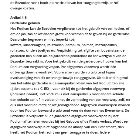
de Bezoeker recht heeft op restitutie van het toegangsbewijs en/of
overige kosten.
Artikel 4.6
Garderobe gebruik
Het Podium kan de Bezoeker verplichten tot het gebruik van een locker, of
om de jas, tas en/of andere grote voorwerpen af te geven bij de garderobe.
Daaronder begrepen en niet beperkt tot:
koffers, kinderwagens, rolstoelen, paraplu’s, helmen, motorpakken,
rollators, kinderstoeltjes e.d. Verplichting tot afgifte van bovenstaande
goederen kan alleen als de garderobe gedurende de aanwezigheid van de
Bezoeker bewaakt is. Voor het gebruik van de garderobe of locker kan het
Podium een vergoeding vragen. Per afgegeven voorwerp wordt één
ontvangstbewijs verstrekt. Voorwerpen worden uitsluitend tegen
overhandiging van dit ontvangstbewijs teruggegeven. Uitsluitend in geval
van betaalde garderobe is de aansprakelijkheid van het Podium ten alle
tijden beperkt tot € 150,- voor elk bij de garderobe afgegeven voorwerp
(inclusief inhoud). Het Podium is niet aansprakelijk voor andere schade
dan schade aan of in verband met de vermissing van een voorwerp zelf, en
dus niet voor indirecte en/of gevolgschade. Afgegeven voorwerpen worden
door het Podium bewaard uitsluitend voor de duur van het Evenement. De
Bezoeker is verplicht bij de garderobe afgegeven voorwerpen bij het
Podium af te halen voordat hij het Gebouw of de Plaats verlaat. Wordt een
afgegeven voorwerp niet opgehaald na afloop van een Evenement, dan
heeft het Podium het recht om geen teruggave te doen. Iedere