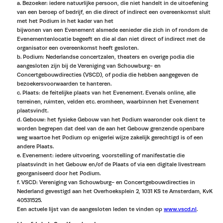
a. Bezoeker: iedere natuurlijke persoon, die niet handelt in de uitoefening
van een beroep of bedrijf, en die direct of indirect een overeenkomst sluit
met het Podium in het kader van het
bijwonen van een Evenement alsmede eenieder die zich in of rondom de
Evenementenlocatie begeeft en die al dan niet direct of indirect met de
organisator een overeenkomst heeft gesloten.
b. Podium: Nederlandse concertzalen, theaters en overige podia die
aangesloten zijn bij de Vereniging van Schouwburg- en
Concertgebouwdirecties (VSCD), of podia die hebben aangegeven de
bezoekersvoorwaarden te hanteren.
c. Plaats: de feitelijke plaats van het Evenement. Evenals online, alle
terreinen, ruimten, velden etc. eromheen, waarbinnen het Evenement
plaatsvindt.
d. Gebouw: het fysieke Gebouw van het Podium waaronder ook dient te
worden begrepen dat deel van de aan het Gebouw grenzende openbare
weg waartoe het Podium op enigerlei wijze zakelijk gerechtigd is of een
andere Plaats.
e. Evenement: iedere uitvoering, voorstelling of manifestatie die
plaatsvindt in het Gebouw en/of de Plaats of via een digitale livestream
georganiseerd door het Podium.
f. VSCD: Vereniging van Schouwburg- en Concertgebouwdirecties in
Nederland gevestigd aan het Overhoeksplein 2, 1031 KS te Amsterdam, KvK
40531525.
Een actuele lijst van de aangesloten leden te vinden op
www.vscd.nl
.