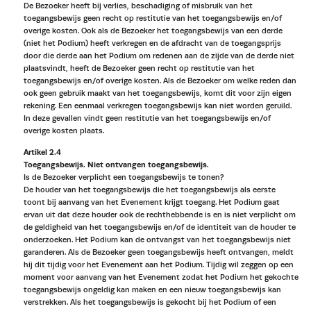
De Bezoeker heeft bij verlies, beschadiging of misbruik van het
toegangsbewijs geen recht op restitutie van het toegangsbewijs en/of
overige kosten. Ook als de Bezoeker het toegangsbewijs van een derde
(niet het Podium) heeft verkregen en de afdracht van de toegangsprijs
door die derde aan het Podium om redenen aan de zijde van de derde niet
plaatsvindt, heeft de Bezoeker geen recht op restitutie van het
toegangsbewijs en/of overige kosten. Als de Bezoeker om welke reden dan
ook geen gebruik maakt van het toegangsbewijs, komt dit voor zijn eigen
rekening. Een eenmaal verkregen toegangsbewijs kan niet worden geruild.
In deze gevallen vindt geen restitutie van het toegangsbewijs en/of
overige kosten plaats.
Artikel 2.4
Toegangsbewijs. Niet ontvangen toegangsbewijs.
Is de Bezoeker verplicht een toegangsbewijs te tonen?
De houder van het toegangsbewijs die het toegangsbewijs als eerste
toont bij aanvang van het Evenement krijgt toegang. Het Podium gaat
ervan uit dat deze houder ook de rechthebbende is en is niet verplicht om
de geldigheid van het toegangsbewijs en/of de identiteit van de houder te
onderzoeken. Het Podium kan de ontvangst van het toegangsbewijs niet
garanderen. Als de Bezoeker geen toegangsbewijs heeft ontvangen, meldt
hij dit tijdig voor het Evenement aan het Podium. Tijdig wil zeggen op een
moment voor aanvang van het Evenement zodat het Podium het gekochte
toegangsbewijs ongeldig kan maken en een nieuw toegangsbewijs kan
verstrekken. Als het toegangsbewijs is gekocht bij het Podium of een